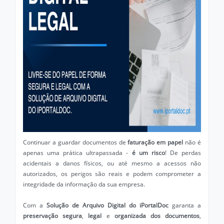
Continuar a guardar documentos de
faturação em papel
não é
apenas uma prática ultrapassada -
é um risco
! De perdas
acidentais a danos físicos, ou até mesmo a acessos não
autorizados, os perigos são reais e podem comprometer a
integridade da informação da sua empresa.
Com a
Solução de Arquivo Digital do iPortalDoc
garanta a
preservação segura
,
legal
e
organizada dos documentos
,