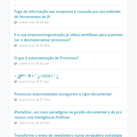
Fuga de informação nas empresas é causada por uso indevido
de ferramentas de IA
· Joana Cruz @ 08 Apr
E a sua empresa/organização já utiliza workflows para automati
zar e desmaterializar processos?
· Joana Cruz @ 26 Mar
O que é automatização de Processos?
· Joana Cruz @ 26 Jan
⋆.ೃ🍾࿔*:･🥂✧˚ ༘⋆2026✧˚ ༘
· Joana Cruz @ 01 Jan
Processos automatizados asseguram o rigor documental
· Joana Cruz @ 27 Nov
iPortalDoc, um novo paradigma na gestão documental e de pro
cessos com Inteligência Artificial
· Joana Cruz @ 29 Oct
Transforme o envio de newsletters numa verdadeira estratégia