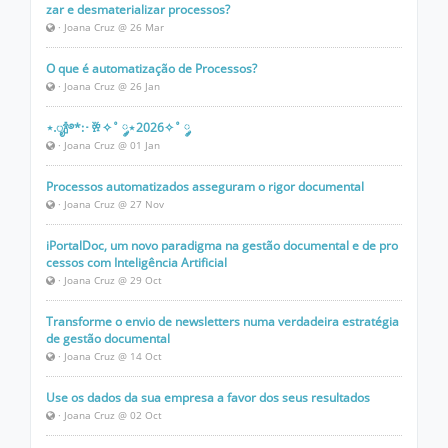
zar e desmaterializar processos?
· Joana Cruz @ 26 Mar
O que é automatização de Processos?
· Joana Cruz @ 26 Jan
⋆.ೃ🍾࿔*:･🥂✧˚ ༘⋆2026✧˚ ༘
· Joana Cruz @ 01 Jan
Processos automatizados asseguram o rigor documental
· Joana Cruz @ 27 Nov
iPortalDoc, um novo paradigma na gestão documental e de pro
cessos com Inteligência Artificial
· Joana Cruz @ 29 Oct
Transforme o envio de newsletters numa verdadeira estratégia
de gestão documental
· Joana Cruz @ 14 Oct
Use os dados da sua empresa a favor dos seus resultados
· Joana Cruz @ 02 Oct