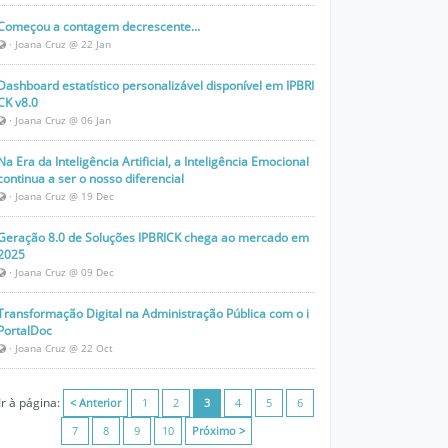
Começou a contagem decrescente...
· Joana Cruz @ 22 Jan
Dashboard estatístico personalizável disponível em IPBRI
CK v8.0
· Joana Cruz @ 06 Jan
Na Era da Inteligência Artificial, a Inteligência Emocional
continua a ser o nosso diferencial
· Joana Cruz @ 19 Dec
Geração 8.0 de Soluções IPBRICK chega ao mercado em
2025
· Joana Cruz @ 09 Dec
Transformação Digital na Administração Pública com o i
PortalDoc
· Joana Cruz @ 22 Oct
Ir à página:
< Anterior
1
2
3
4
5
6
7
8
9
10
Próximo >