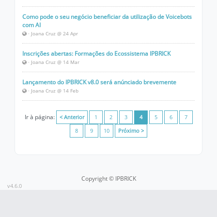
Como pode o seu negócio beneficiar da utilização de Voicebots
com AI
· Joana Cruz @ 24 Apr
Inscrições abertas: Formações do Ecossistema IPBRICK
· Joana Cruz @ 14 Mar
Lançamento do IPBRICK v8.0 será anúnciado brevemente
· Joana Cruz @ 14 Feb
Ir à página:
< Anterior
1
2
3
4
5
6
7
8
9
10
Próximo >
Copyright © IPBRICK
v4.6.0