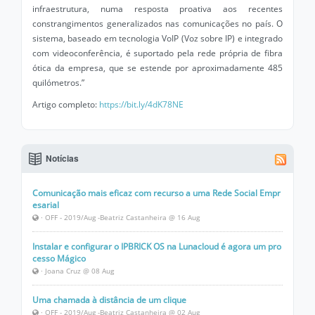
infraestrutura, numa resposta proativa aos recentes
constrangimentos generalizados nas comunicações no país. O
sistema, baseado em tecnologia VoIP (Voz sobre IP) e integrado
com videoconferência, é suportado pela rede própria de fibra
ótica da empresa, que se estende por aproximadamente 485
quilómetros.”
Artigo completo:
https://bit.ly/4dK78NE
Notícias
Comunicação mais eficaz com recurso a uma Rede Social Empr
esarial
· OFF - 2019/Aug -Beatriz Castanheira @ 16 Aug
Instalar e configurar o IPBRICK OS na Lunacloud é agora um pro
cesso Mágico
· Joana Cruz @ 08 Aug
Uma chamada à distância de um clique
· OFF - 2019/Aug -Beatriz Castanheira @ 02 Aug