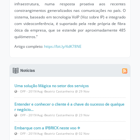
infraestrutura, numa resposta proativa aos recentes
constrangimentos generalizados nas comunicações no país. O
sistema, baseado em tecnologia VoIP (Voz sobre IP) e integrado
com videoconferência, é suportado pela rede própria de fibra
ótica da empresa, que se estende por aproximadamente 485
quilómetros.”
Artigo completo:
https://bit.ly/4dK78NE
Notícias
Uma solução Mágica no setor dos serviços
· OFF - 2019/Aug -Beatriz Castanheira @ 29 Nov
Entender e conhecer o cliente é a chave do sucesso de qualque
r negócio...
· OFF - 2019/Aug -Beatriz Castanheira @ 23 Nov
Embarque com a IPBRICK neste voo ✈
· OFF - 2019/Aug -Beatriz Castanheira @ 02 Nov